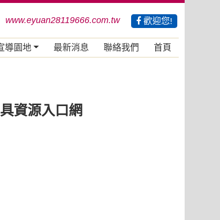
www.eyuan28119666.com.tw
歡迎您!
宣導園地
最新消息
聯絡我們
首頁
具資源入口網